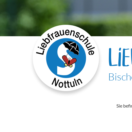
LI
Bisch
Sie befi