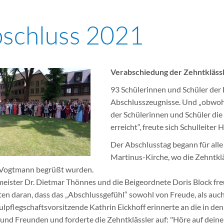
schluss 2021
Verabschiedung der Zehntkläss
93 Schülerinnen und Schüler der 
Abschlusszeugnisse. Und „obwohl 
der Schülerinnen und Schüler die
erreicht“, freute sich Schulleiter 
Der Abschlusstag begann für alle
Martinus-Kirche, wo die Zehntkl
 Vogtmann begrüßt wurden.
eister Dr. Dietmar Thönnes und die Beigeordnete Doris Block fre
ten daran, dass das „Abschlussgefühl“ sowohl von Freude, als auc
ulpflegschaftsvorsitzende Kathrin Eickhoff erinnerte an die in d
 und Freunden und forderte die Zehntklässler auf: "Höre auf dein