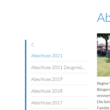
Ab
Neuer Schulleiter
Abschluss 2021
Abschiedsfest für Uli Suttrup
Abschluss 2021 Zeugnisübergabe
Abschluss 2019
Verabschiedung von Uli Suttrup
Regine
Bürgerm
Musical AG
Abschluss 2018
erinner
Die Sch
Wie es früher war
Abschluss 2017
Familie