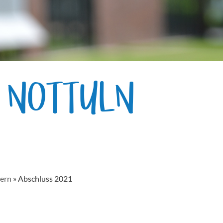
E NOTTULN
iern
»
Abschluss 2021