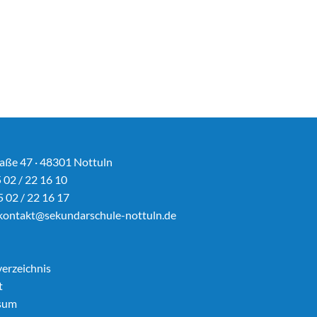
aße 47 · 48301 Nottuln
5 02 / 22 16 10
5 02 / 22 16 17
kontakt@sekundarschule-nottuln.de
verzeichnis
t
sum