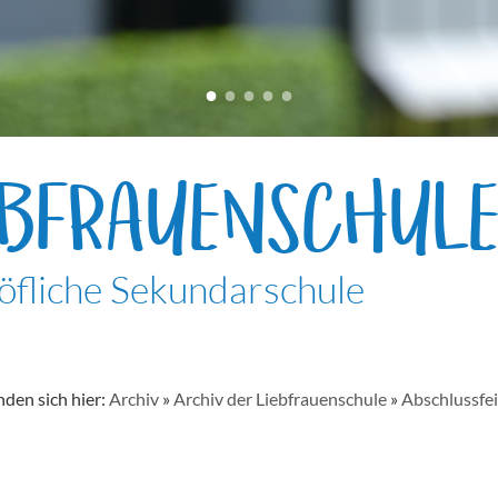
EBFRAUENSCHUL
öfliche Sekundarschule
nden sich hier:
Archiv
»
Archiv der Liebfrauenschule
»
Abschlussfe