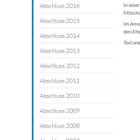
In eine
Abschlussfeiern
Abschluss 2016
Mitschü
Juxtage
Abschluss 2015
Im Ansc
den Elt
Klassenfahrten
Abschluss 2014
Text un
Schulfeste
Abschluss 2013
Projekte
Abschluss 2012
Afrika-Aktionstage
Abschluss 2011
Schulfahrten
Abschluss 2010
Polenaustausch
Abschluss 2009
Abschluss 2008