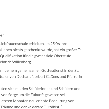
ler
Liebfrauenschule erhielten am 25.06 ihre
ihnen nichts geschenkt wurde, hat ein großer Teil
 Qualifikation für die gymnasiale Oberstufe
Heinrich Willenborg.
 mit einem gemeinsamen Gottesdienst in der St.
ässler von Dechant Norbert Caßens und Pfarrerin
uten sich mit den Schülerinnen und Schülern und
h von Sorge um die Zukunft gewesen sei.
en letzten Monaten neu erlebte Bedeutung von
e Träume und denke daran: Du zählst!“