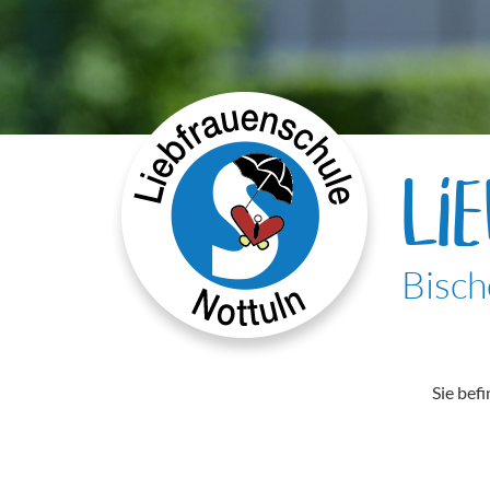
LI
Bisch
Sie befi