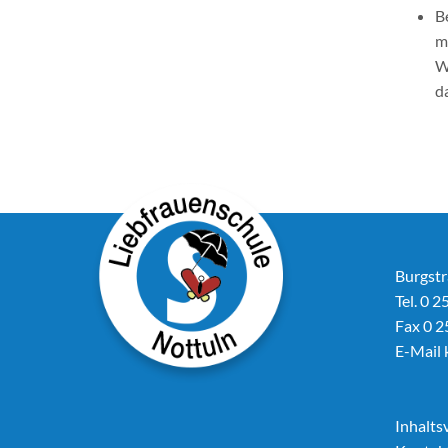
B
m
W
d
Burgstr
Tel. 0 2
Fax 0 2
E-Mail
Inhalts