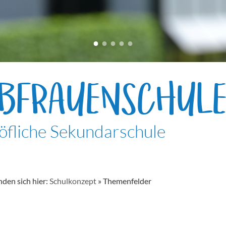
EBFRAUENSCHUL
öfliche Sekundarschule
nden sich hier:
Schulkonzept
»
Themenfelder