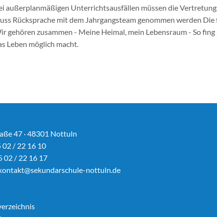
ei außerplanmäßigen Unterrichtsausfällen müssen die Vertretung
uss Rücksprache mit dem Jahrgangsteam genommen werden Die fü
ir gehören zusammen - Meine Heimal, mein Lebensraum - So fing 
as Leben möglich macht.
aße 47 · 48301 Nottuln
5 02 / 22 16 10
5 02 / 22 16 17
kontakt@sekundarschule-nottuln.de
verzeichnis