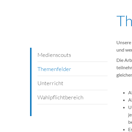
Th
Unsere 
und wer
Medienscouts
Die Arb
teilneh
Themenfelder
gleiche
Unterricht
A
Wahlpflichtbereich
A
U
j
b
E