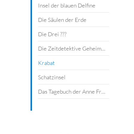
Bibliothek
Insel der blauen Delfine
Hörbücher
Die Säulen der Erde
Sport und Spiel
Die Drei ???
Die Zeitdetektive Geheimnis um Tutanchamum
Krabat
Schatzinsel
Das Tagebuch der Anne Frank