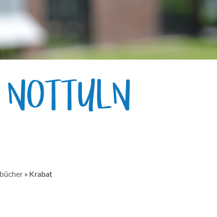
E NOTTULN
bücher
»
Krabat