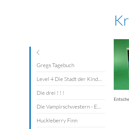
Kr
Klassenräume
Gregs Tagebuch
Erweiterungsbau
Level 4 Die Stadt der Kinder
Hauptgebäude
Die drei ! ! !
Entsche
Gegen den Hunger
Die Vampirschwestern - Eine Freundin zum beißen
Lesen und Musizieren
Huckleberry Finn