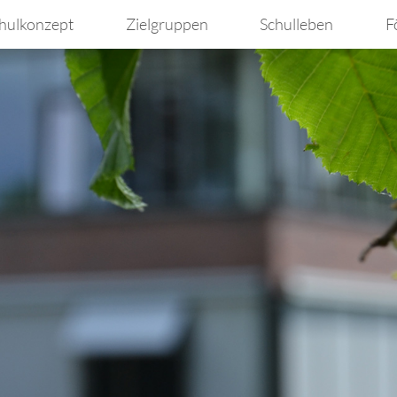
hulkonzept
Zielgruppen
Schulleben
F