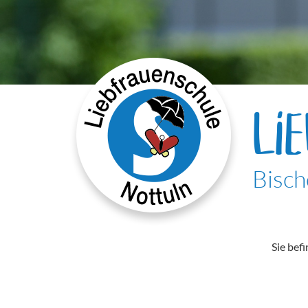
LI
Bisch
Sie befi