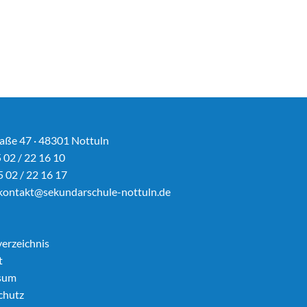
aße 47 · 48301 Nottuln
5 02 / 22 16 10
5 02 / 22 16 17
kontakt@sekundarschule-nottuln.de
verzeichnis
t
sum
chutz