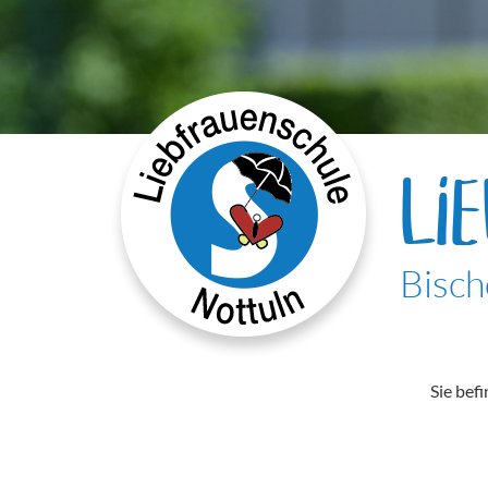
LI
Bisch
Sie befi