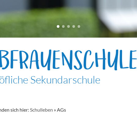
EBFRAUENSCHUL
öfliche Sekundarschule
nden sich hier:
Schulleben
»
AGs