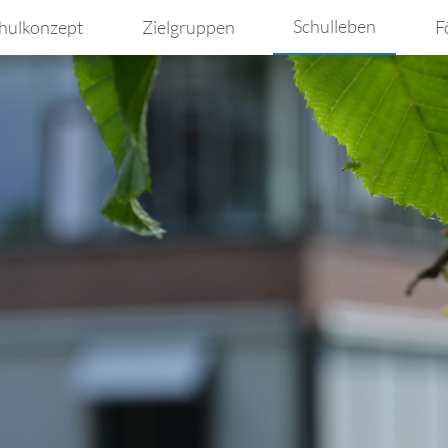
Schulleben
hulkonzept
Zielgruppen
F