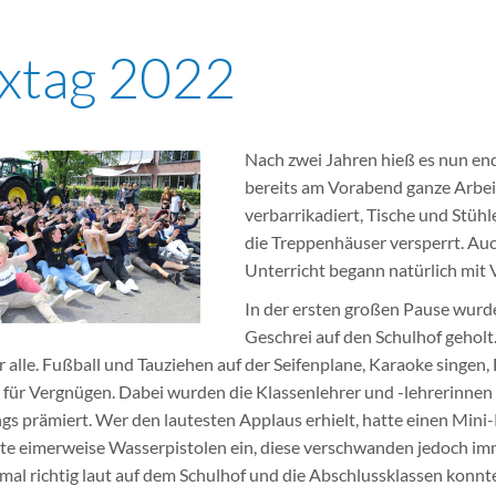
xtag 2022
Nach zwei Jahren hieß es nun end
bereits am Vorabend ganze Arbeit
verbarrikadiert, Tische und Stüh
die Treppenhäuser versperrt. Auc
Unterricht begann natürlich mit 
In der ersten großen Pause wurd
Geschrei auf den Schulhof geholt
r alle. Fußball und Tauziehen auf der Seifenplane, Karaoke singe
 für Vergnügen. Dabei wurden die Klassenlehrer und -lehrerinnen 
gs prämiert. Wer den lautesten Applaus erhielt, hatte einen Mini
e eimerweise Wasserpistolen ein, diese verschwanden jedoch im
mal richtig laut auf dem Schulhof und die Abschlussklassen konnt