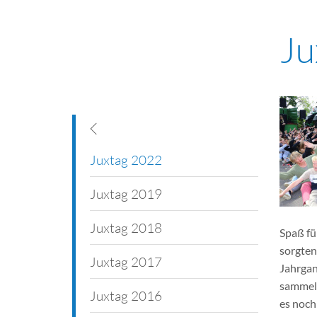
Ju
Neuer Schulleiter
Juxtag 2022
Juxtag 2019
Abschiedsfest für Uli Suttrup
Juxtag 2018
Verabschiedung von Uli Suttrup
Spaß fü
sorgten
Musical AG
Juxtag 2017
Jahrgan
sammelt
Wie es früher war
Juxtag 2016
es noch