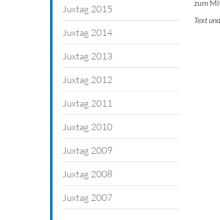
zum Mit
Abschlussfeiern
Juxtag 2015
Text und
Juxtage
Juxtag 2014
Klassenfahrten
Juxtag 2013
Schulfeste
Juxtag 2012
Projekte
Juxtag 2011
Afrika-Aktionstage
Juxtag 2010
Schulfahrten
Juxtag 2009
Polenaustausch
Juxtag 2008
Juxtag 2007