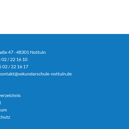
aße 47 · 48301 Nottuln
5 02 / 22 16 10
5 02 / 22 16 17
kontakt@sekundarschule-nottuln.de
verzeichnis
t
sum
chutz