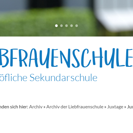
EBFRAUENSCHUL
öfliche Sekundarschule
nden sich hier:
Archiv
»
Archiv der Liebfrauenschule
»
Juxtage
»
Ju