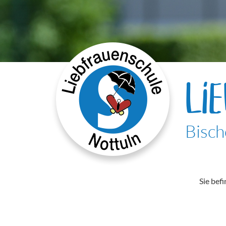
LI
Bisch
Sie befi