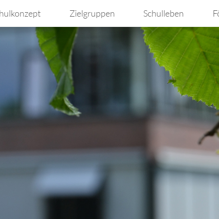
hulkonzept
Zielgruppen
Schulleben
F