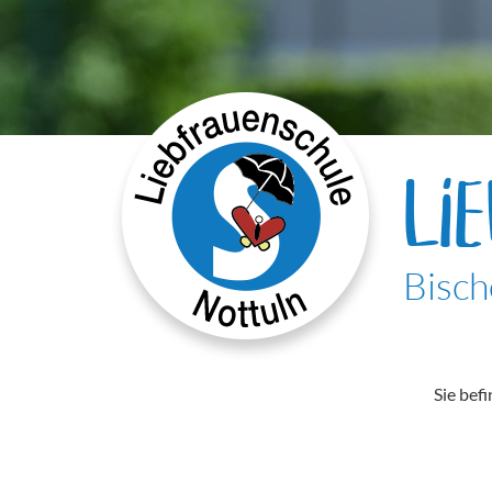
LI
Bisch
Sie befi