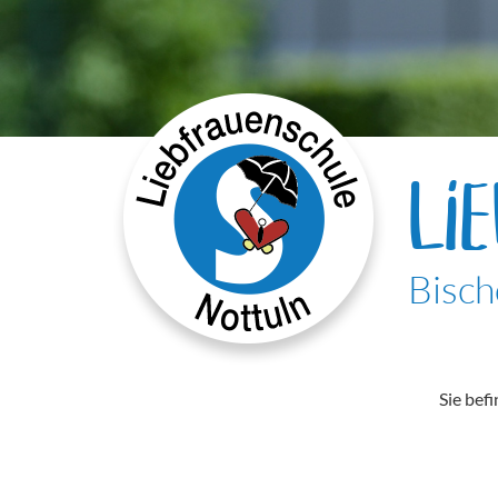
LI
Bisch
Sie befi