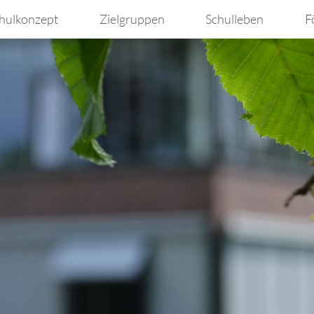
hulkonzept
Zielgruppen
Schulleben
F