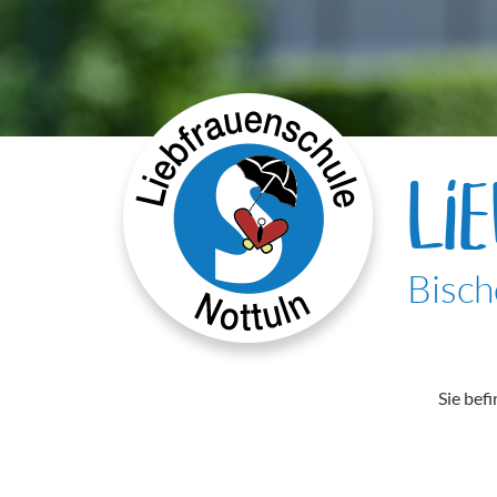
LI
Bisch
Sie befi