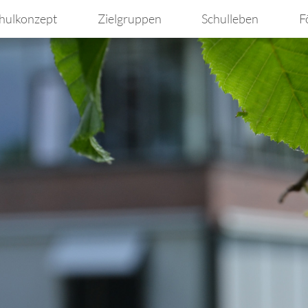
hulkonzept
Zielgruppen
Schulleben
F