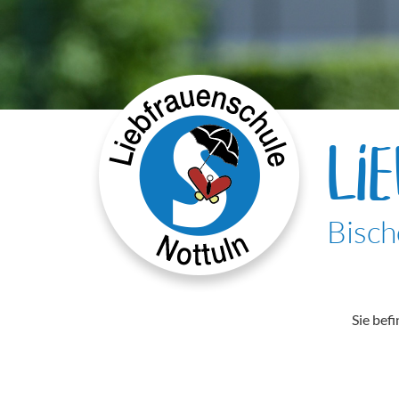
LI
Bisch
Sie befi