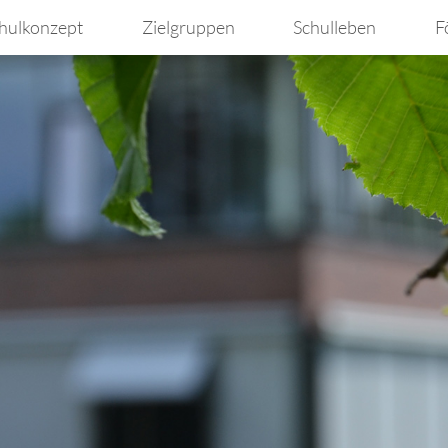
hulkonzept
Zielgruppen
Schulleben
F