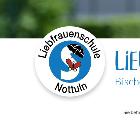
LI
Bisch
Sie befi