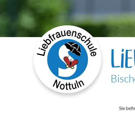
LI
Bisch
Sie befi