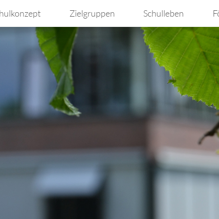
hulkonzept
Zielgruppen
Schulleben
F