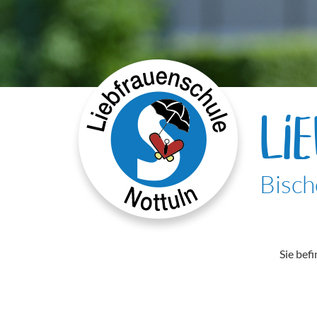
LI
Bisch
Sie befi