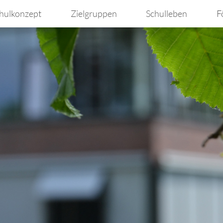
hulkonzept
Zielgruppen
Schulleben
F