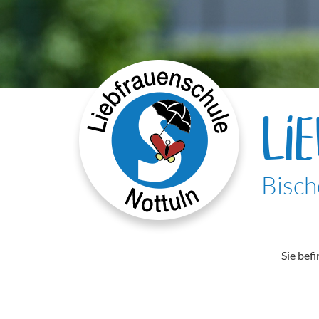
LI
Bisch
Sie befi