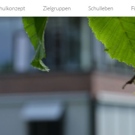
hulkonzept
Zielgruppen
Schulleben
F